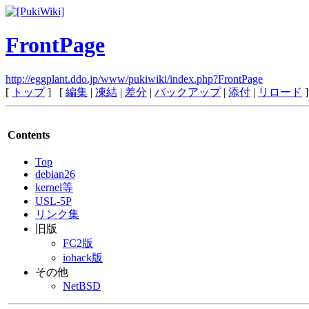
FrontPage
http://eggplant.ddo.jp/www/pukiwiki/index.php?FrontPage
[
トップ
] [
編集
|
凍結
|
差分
|
バックアップ
|
添付
|
リロード
]
Contents
Top
debian26
kernel等
USL-5P
リンク集
旧版
FC2版
iohack版
その他
NetBSD