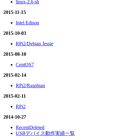
linux-2.6-sh
2015-11-15
Intel Edison
2015-10-03
RPi2/Debian Jessie
2015-08-10
CentOS7
2015-02-14
RPi2/Raspbian
2015-02-11
RPi2
2014-10-27
RecentDeleted
USBデバイス動作実績一覧