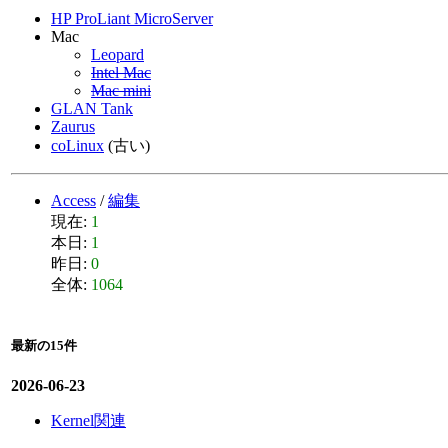
HP ProLiant MicroServer
Mac
Leopard
Intel Mac
Mac mini
GLAN Tank
Zaurus
coLinux
(古い)
Access
/
編集
現在:
1
本日:
1
昨日:
0
全体:
1064
最新の15件
2026-06-23
Kernel関連