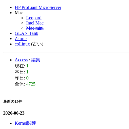
HP ProLiant MicroServer
Mac
Leopard
Intel Mac
Mac mini
GLAN Tank
Zaurus
coLinux
(古い)
Access
/
編集
現在:
1
本日:
1
昨日:
0
全体:
4725
最新の15件
2026-06-23
Kernel関連