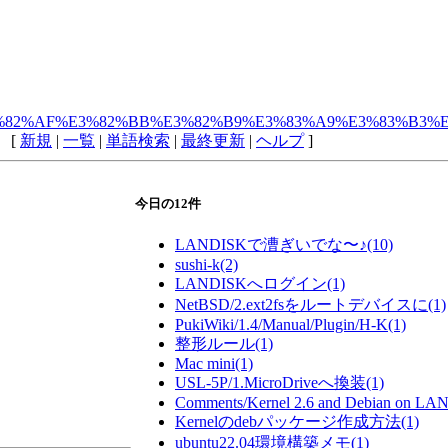
3%82%A2%E3%82%AF%E3%82%BB%E3%82%B9%E3%83%A9%E3%83%
 [
新規
|
一覧
|
単語検索
|
最終更新
|
ヘルプ
]
今日の12件
LANDISKで漕ぎいでな〜♪
(10)
sushi-k
(2)
LANDISKへログイン
(1)
NetBSD/2.ext2fsをルートデバイスに
(1)
PukiWiki/1.4/Manual/Plugin/H-K
(1)
整形ルール
(1)
Mac mini
(1)
USL-5P/1.MicroDriveへ換装
(1)
Comments/Kernel 2.6 and Debian on L
Kernelのdebパッケージ作成方法
(1)
ubuntu22.04環境構築メモ
(1)