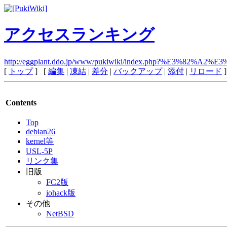
アクセスランキング
http://eggplant.ddo.jp/www/pukiwiki/index.php?%E
[
トップ
] [
編集
|
凍結
|
差分
|
バックアップ
|
添付
|
リロード
]
Contents
Top
debian26
kernel等
USL-5P
リンク集
旧版
FC2版
iohack版
その他
NetBSD