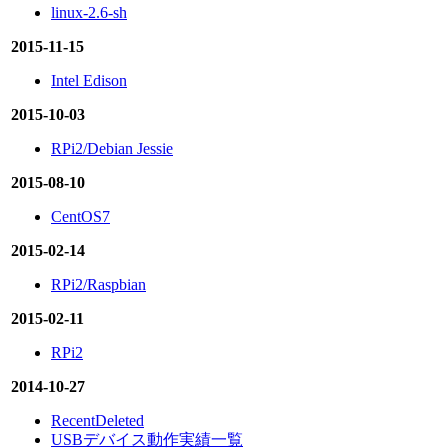
linux-2.6-sh
2015-11-15
Intel Edison
2015-10-03
RPi2/Debian Jessie
2015-08-10
CentOS7
2015-02-14
RPi2/Raspbian
2015-02-11
RPi2
2014-10-27
RecentDeleted
USBデバイス動作実績一覧