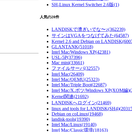
SH-Linux Kernel Switcher 2.6版
(1)
人気の20件
LANDISKで漕ぎいでな〜♪
(362239)
サインはVGAをつなげてみた
(64587)
Kernel 2.6 and Debian on LANDISK
(600
GLANTANK
(51018)
Intel Mac/Windows XP
(42381)
USL-5P
(37396)
Mac mini
(33661)
ファイルサーバ
(32557)
Intel Mac
(26409)
Intel Mac/QEMU
(25323)
Intel Mac/Triple Boot
(22687)
Intel Mac/X.ボツ/Windows XP(XOM編)
(
Kernel関連
(21692)
LANDISKへログイン
(21469)
linux and tools for LANDISK(SH4)
(20315
Debian on coLinux
(19468)
landisk-tools
(19390)
Intel Mac/Linux
(19140)
Intel Mac/Classic環境
(18163)