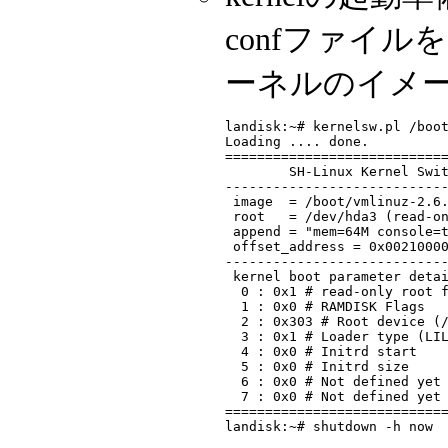
confファイルを
ーネルのイメ
landisk:~# kernelsw.pl /boot
Loading .... done.

============================
        SH-Linux Kernel Swit
----------------------------
 image  = /boot/vmlinuz-2.6.
 root   = /dev/hda3 (read-on
 append = "mem=64M console=t
 offset_address = 0x00210000
----------------------------
 kernel boot parameter detai
  0 : 0x1 # read-only root f
  1 : 0x0 # RAMDISK Flags

  2 : 0x303 # Root device (/
  3 : 0x1 # Loader type (LIL
  4 : 0x0 # Initrd start

  5 : 0x0 # Initrd size

  6 : 0x0 # Not defined yet

  7 : 0x0 # Not defined yet

============================