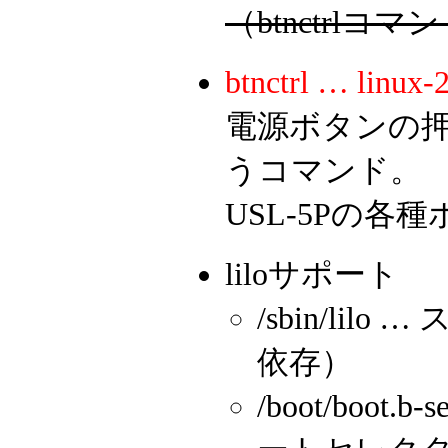
（btnctrl
btnctrl … linux-
電源ボタンの
うコマンド。
USL-5Pの
liloサポート
/sbin/li
依存）
/boot/boot