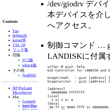
/dev/giodrv デバイ
本デバイスを介し
Contents
へアクセス。
Top
debian26
kernel等
制御コマンド … gi
USL-5P
リンク集
LANDISKに付
旧版
FC2版
iohack版
usl5p:~# gio2 -help

その他
GIO Controller for LANDISK and U
NetBSD
Usage(read)   : gio2 [address] [
Usage(write)  : gio2 [address] [
HP ProLiant
[address]

MicroServer
  00000000-ffffffff

[size]

Mac
  1 or 2 or 4

Leopard
[data]

Intel Mac
 00-ff or 0000-ffff or 00000000-