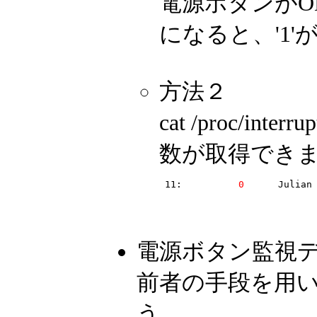
電源ボタンがONの場
になると、'1
方法２
cat /proc/
数が取得でき
 11:          
0
電源ボタン監視デーモ
前者の手段を用
う。