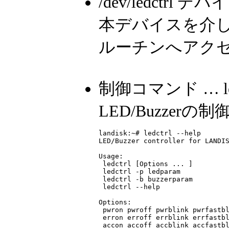
/dev/ledctrl デバイ
本デバイスを介して
ルーチンへアク
制御コマンド … led
LED/Buzzerの
landisk:~# ledctrl --help

LED/Buzzer controller for LANDIS
Usage:

 ledctrl [Options ... ]

 ledctrl -p ledparam

 ledctrl -b buzzerparam

 ledctrl --help

Options:

 pwron pwroff pwrblink pwrfastbl
 erron erroff errblink errfastbl
 accon accoff accblink accfastbl