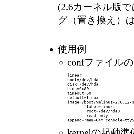
(2.6カーネル版で
グ（置き換え）は
使用例
confファイル
linear

boot=/dev/hda

disk=/dev/hda

bios=0x80

timeout=50

default=linux

image=/boot/vmlinuz-2.6.12-s
        label=linux

        root=/dev/hda3

        read-only

kernelの起動準