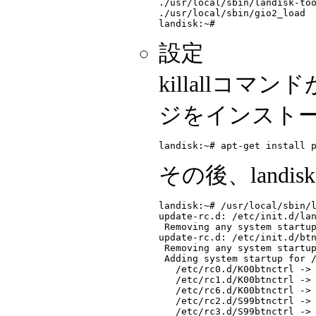
./usr/local/sbin/landisk-too
./usr/local/sbin/gio2_load

設定
killallコマ
ジをインスト
その後、landi
landisk:~# /usr/local/sbin/l
update-rc.d: /etc/init.d/lan
 Removing any system startup
update-rc.d: /etc/init.d/btn
 Removing any system startup
 Adding system startup for /
   /etc/rc0.d/K00btnctrl -> 
   /etc/rc1.d/K00btnctrl -> 
   /etc/rc6.d/K00btnctrl -> 
   /etc/rc2.d/S99btnctrl -> 
   /etc/rc3.d/S99btnctrl -> 