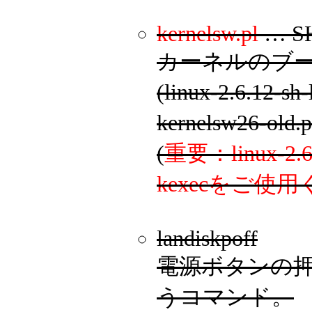
kernelsw.pl
… SH-
カーネルのブー
(linux-2.6.1
kernelsw26-
(
重要：linux
kexecをご使
landiskpoff
電源ボタンの
うコマンド。