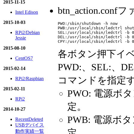
2015-11-15
btn_action.co
Intel Edison
2015-10-03
PWO:/sbin/shutdown -h now

PWB:/usr/local/sbin/ledctrl shut
RPi2/Debian
SEL:/usr/local/sbin/ledctrl -b 0
DEL:/usr/local/sbin/ledctrl -b 0
Jessie
2015-08-10
各ボタン押下イベ
CentOS7
PWD:、SEL:、D
2015-02-14
コマンドを指定
RPi2/Raspbian
2015-02-11
PWO: 電源ボ
RPi2
定。
2014-10-27
PWB: 電源
RecentDeleted
USBデバイス
定。
動作実績一覧