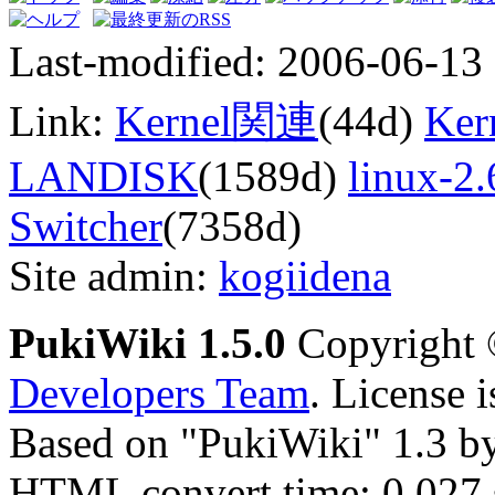
Last-modified: 2006-06-13
Link:
Kernel関連
(44d)
Ker
LANDISK
(1589d)
linux-2.
Switcher
(7358d)
Site admin:
kogiidena
PukiWiki 1.5.0
Copyright
Developers Team
. License 
Based on "PukiWiki" 1.3 b
HTML convert time: 0.027 