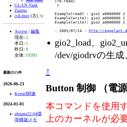
Mac mini
[re-read]

GLAN Tank
 r

Zaurus
Example(read) : gio2 a0000000 2

coLinux
(古い)
Example(write): gio2 a0000000 2 
Example(write): gio2 a0000000 2 
- 2005/07/14 - 
http://eggplant.
Access
/
編集
現在:
2
gio2_load、gio2_u
本日:
1
昨日:
0
/dev/giodr
全体:
19391
↑
最新の15件
2026-06-23
Button 制御 （電
Kernel関連
本コマンドを使用するには、l
2024-01-01
ubuntu22.04環
上のカーネルが必
境構築メモ