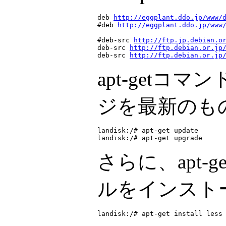
deb 
http://eggplant.ddo.jp/www/
#deb 
http://eggplant.ddo.jp/www
#deb-src 
http://ftp.jp.debian.o
deb-src 
http://ftp.debian.or.jp
deb-src 
http://ftp.debian.or.jp
apt-get
ジを最新のも
landisk:/# apt-get update

さらに、apt
ルをインスト