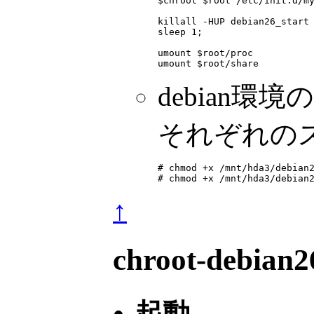
$chroot $root /etc/init.d/my
killall -HUP debian26_start

sleep 1;

umount $root/proc

debian環
それぞれの
# chmod +x /mnt/hda3/debian2
# chmod +x /mnt/hda3/debian
↑
chroot-debi
起動