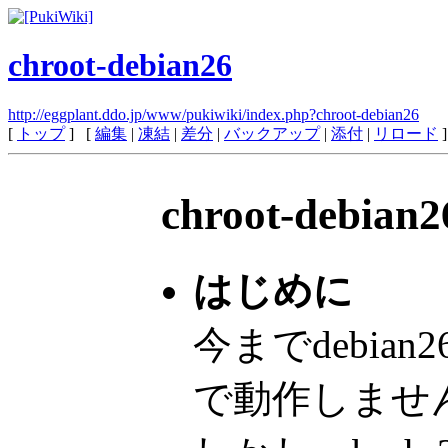
chroot-debian26
http://eggplant.ddo.jp/www/pukiwiki/index.php?chroot-debian26
[
トップ
] [
編集
|
凍結
|
差分
|
バックアップ
|
添付
|
リロード
]
chroot-deb
はじめに
今までdebian
で動作しませ