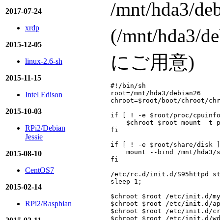
/mnt/hda3
2017-07-24
xrdp
(/mnt/hda3/
2015-12-05
にご用意)
linux-2.6-sh
2015-11-15
#!/bin/sh

root=/mnt/hda3/debian26

Intel Edison
chroot=$root/boot/chroot/chr
2015-10-03
if [ ! -e $root/proc/cpuinfo
    $chroot $root mount -t p
RPi2/Debian
fi

Jessie
if [ ! -e $root/share/disk ]
    mount --bind /mnt/hda3/s
2015-08-10
fi

CentOS7
/etc/rc.d/init.d/S95httpd st
sleep 1;

2015-02-14
$chroot $root /etc/init.d/my
RPi2/Raspbian
$chroot $root /etc/init.d/ap
$chroot $root /etc/init.d/cr
$chroot $root /etc/init.d/wd