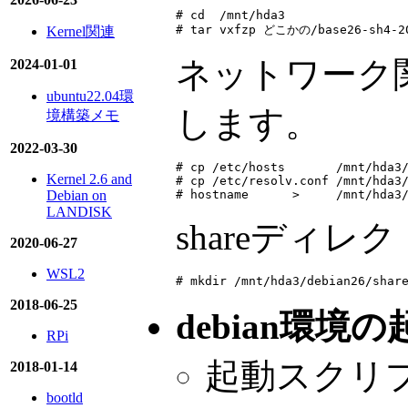
# cd  /mnt/hda3

# tar vxfzp どこかの/base26-sh4-20
Kernel関連
ネットワーク関
2024-01-01
ubuntu22.04環
します。
境構築メモ
2022-03-30
# cp /etc/hosts       /mnt/hda3/
Kernel 2.6 and
# cp /etc/resolv.conf /mnt/hda3/
# hostname      >     /mnt/hda3
Debian on
LANDISK
shareディ
2020-06-27
WSL2
# mkdir /mnt/hda3/debian26/shar
2018-06-25
debian環
RPi
起動スクリプト(d
2018-01-14
bootld