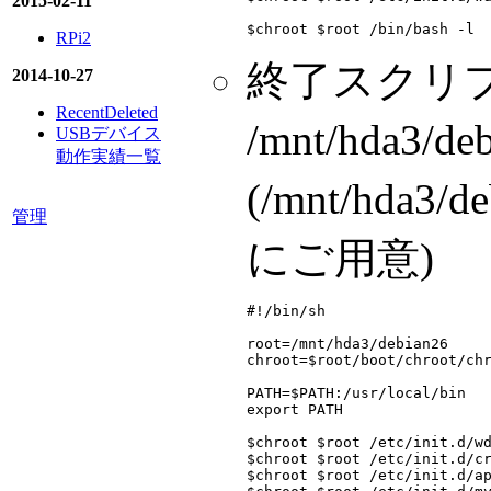
2015-02-11
RPi2
終了スクリプト(d
2014-10-27
RecentDeleted
/mnt/hda
USBデバイス
動作実績一覧
(/mnt/hda3/
管理
にご用意)
#!/bin/sh

root=/mnt/hda3/debian26

chroot=$root/boot/chroot/chr
PATH=$PATH:/usr/local/bin

export PATH

$chroot $root /etc/init.d/wd
$chroot $root /etc/init.d/cr
$chroot $root /etc/init.d/ap