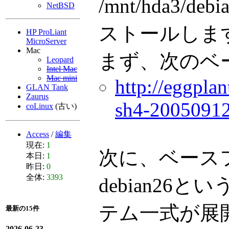
/mnt/hda3/
NetBSD
ストールしま
HP ProLiant
MicroServer
Mac
まず、次のベ
Leopard
Intel Mac
Mac mini
http://eggpla
GLAN Tank
Zaurus
sh4-20050912
coLinux
(古い)
Access
/
編集
現在:
1
次に、ベース
本日:
1
昨日:
0
全体:
3393
debian2
テム一式が展
最新の15件
2026-06-23